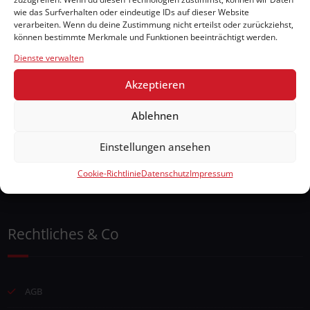
wie das Surfverhalten oder eindeutige IDs auf dieser Website
verarbeiten. Wenn du deine Zustimmung nicht erteilst oder zurückziehst,
können bestimmte Merkmale und Funktionen beeinträchtigt werden.
Dienste verwalten
Webseite durchsuchen
Akzeptieren
Ablehnen
Einstellungen ansehen
Cookie-Richtlinie
Datenschutz
Impressum
Rechtliches & Co
AGB