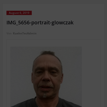
August 6, 2019
IMG_5656-portrait-glowczak
Von
KuehnTecAdmin