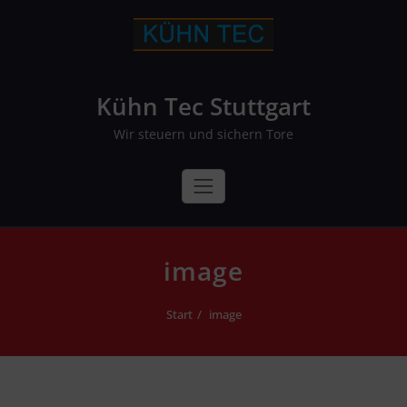
Skip
to
content
Kühn Tec Stuttgart
Wir steuern und sichern Tore
image
Start
image