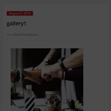
August 6, 2019
gallery1
Von
KuehnTecAdmin